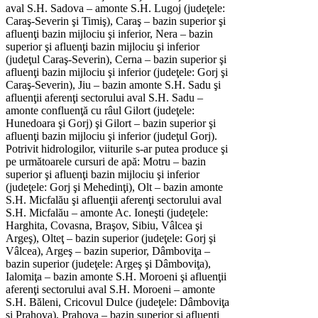
aval S.H. Sadova – amonte S.H. Lugoj (judeţele:
Caraş-Severin şi Timiş), Caraş – bazin superior şi
afluenţi bazin mijlociu şi inferior, Nera – bazin
superior şi afluenţi bazin mijlociu şi inferior
(judeţul Caraş-Severin), Cerna – bazin superior şi
afluenţi bazin mijlociu şi inferior (judeţele: Gorj şi
Caraş-Severin), Jiu – bazin amonte S.H. Sadu şi
afluenţii aferenţi sectorului aval S.H. Sadu –
amonte confluenţă cu râul Gilort (judeţele:
Hunedoara şi Gorj) şi Gilort – bazin superior şi
afluenţi bazin mijlociu şi inferior (judeţul Gorj).
Potrivit hidrologilor, viiturile s-ar putea produce şi
pe următoarele cursuri de apă: Motru – bazin
superior şi afluenţi bazin mijlociu şi inferior
(judeţele: Gorj şi Mehedinţi), Olt – bazin amonte
S.H. Micfalău şi afluenţii aferenţi sectorului aval
S.H. Micfalău – amonte Ac. Ioneşti (judeţele:
Harghita, Covasna, Braşov, Sibiu, Vâlcea şi
Argeş), Olteţ – bazin superior (judeţele: Gorj şi
Vâlcea), Argeş – bazin superior, Dâmboviţa –
bazin superior (judeţele: Argeş şi Dâmboviţa),
Ialomiţa – bazin amonte S.H. Moroeni şi afluenţii
aferenţi sectorului aval S.H. Moroeni – amonte
S.H. Băleni, Cricovul Dulce (judeţele: Dâmboviţa
şi Prahova), Prahova – bazin superior şi afluenţi