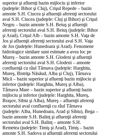
superior şi afluenţi bazin mijlociu şi inferior
(judeţele: Bihor şi Cluj), Crişul Repede – bazin
amonte S.H. Ciucea şi afluenţii aferenţi sectorului
aval S.H. Ciucea (judeţele: Cluj şi Bihor) şi Crişul
Negru – bazin amonte S.H. Beiuş şi afluenţii
aferenţi sectorului aval S.H. Beiuş (judeţele: Bihor
şi Arad), Crişul Alb – bazin amonte S.H. Vaţa de
Jos şi afluenţii aferenţi sectorului aval S.H. Vaţa
de Jos (judeţele: Hunedoara şi Arad). Fenomene
hidrologice similare sunt estimate a avea loc pe
Mureş – bazin amonte S.H. Glodeni şi afluenţii
aferenţi sectorului aval S.H. Glodeni – amonte
confluenţă cu râul Târnava (judeţele: Harghita,
Mureş, Bistriţa Năsăud, Alba şi Cluj), Târnava
Mică – bazin superior şi afluenţi bazin mijlociu şi
inferior (judeţele: Harghita, Mureş şi Alba),
Târnava Mare – bazin superior şi afluenţi bazin
mijlociu şi inferior (judeţele: Harghita, Mureş,
Braşov, Sibiu şi Alba), Mureş – afluenţii aferenţi
sectorului aval confluenţă cu râul Târnava
(judeţele: Alba, Hunedoara, Arad şi Sibiu), Bega –
bazin amonte S.H. Balinţ şi afluenţii aferenţi
sectorului aval S.H. Balinţ – amonte S.H.
Remetea (judeţele: Timiş şi Arad), Timiş – bazin
amonte S.H. Sadova şi afluenţii aferenţi sectorului