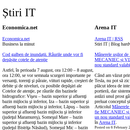
Știri IT
Economica.net
Arena IT
Economica.net
Arena IT | RSS
Business la minut
Stiri IT | Blog har
Cod galben de inundații. Râurile unde vor fi
Mânerele ușilor de l
depășite cotele de atenţie
MECANIEC și VIZI
nou standard valab
Astfel, în perioada 7 august, ora 12:00 – 8 august,
ora 12:00, se vor semnala scurgeri importante pe
Când am văzut prim
versanţi, torenţi şi pâraie, viituri rapide, creşteri de
Tesla, nu pot să zic
debite şi de niveluri, cu posibile depăşiri ale
plăcut ideea de inte
Cotelor de atenţie, pe râurile din bazinele
portieră, dar sistem
hidrografice: Vişeu – bazin superior şi afluenţi
astăzi unul prost g
bazin mijlociu şi inferior, Iza – bazin superior şi
preluat conceptul ș
afluenţi bazin mijlociu şi inferior, Lăpuş – bazin
Articolul
Mânerele u
superior şi afluenţi bazin mijlociu şi inferior
fie MECANIEC și 
(judeţul Maramureş), Someşul Mare – bazin
un nou standard va
superior şi afluenţi bazin mijlociu şi inferior
în
Arena IT
.
(judeţul Bistriţa Năsăud), Someşul Mic – bazin
Posted on 6 February