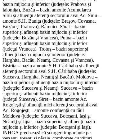
bazin mijlociu şi inferior (judeţele: Prahova şi
Ialomiţa), Buzău – bazin amonte Acumularea
Siriu şi afluenţii aferenţi sectorului aval Ac. Siriu –
amonte S.H. Baniţa (judeţele: Braşov, Covasna,
Buzău şi Prahova), Râmnicu Sărat – bazin
superior şi afluenţi bazin mijlociu şi inferior
(judeţele: Buzău şi Vrancea), Putna – bazin
superior şi afluenţi bazin mijlociu şi inferior
(judeţul Vrancea), Trotuş – bazin superior şi
afluenţi bazin mijlociu şi inferior (judeţele:
Harghita, Bacău, Neamţ, Covasna şi Vrancea),
Bistriţa – bazin amonte S.H. Cârlibaba şi afluenţii
aferenţi sectorului aval S.H. Cârlibaba (judeţele:
Suceava, Harghita, Neamţ şi Bacău), Moldova –
bazin superior şi afluenţi bazin mijlociu şi inferior
(judeţele: Suceava şi Neamţ), Suceava – bazin
superior şi afluenţi bazin mijlociu şi inferior
(judeţul Suceava), Siret – bazin amonte Ac.
Rogojeşti şi afluenţii mici aferenţi sectorului aval
Ac. Rogojeşti – amonte confuenţă cu râul
Moldova (judeţele: Suceava, Botoşani, Iaşi şi
Neamţ) şi Jijia – bazin superior şi afluenţi bazin
mijlociu şi inferior (judeţele: Botoşani şi Iaşi).
INHGA precizează că scurgeri importante pe
versanţi, torenţi şi pâraie, coroborate cu viituri