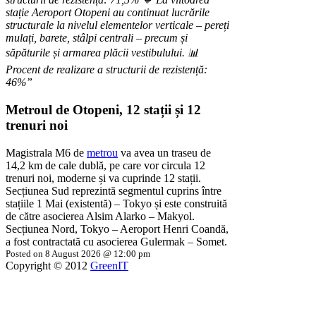
stație Aeroport Otopeni au continuat lucrările
structurale la nivelul elementelor verticale – pereți
mulați, barete, stâlpi centrali – precum și
săpăturile și armarea plăcii vestibulului.
📊
Procent de realizare a structurii de rezistență:
46%”
Metroul de Otopeni, 12 stații și 12
trenuri noi
Magistrala M6 de
metrou
va avea un traseu de
14,2 km de cale dublă, pe care vor circula 12
trenuri noi, moderne și va cuprinde 12 stații.
Secțiunea Sud reprezintă segmentul cuprins între
stațiile 1 Mai (existentă) – Tokyo și este construită
de către asocierea Alsim Alarko – Makyol.
Secțiunea Nord, Tokyo – Aeroport Henri Coandă,
a fost contractată cu asocierea Gulermak – Somet.
Posted on 8 August 2026 @ 12:00 pm
Copyright © 2012
GreenIT