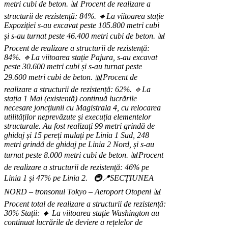
metri cubi de beton.
📊 Procent de realizare a
structurii de rezistență: 84%.
🔹La viitoarea stație
Expoziției s-au excavat peste 105.800 metri cubi
și s-au turnat peste 46.400 metri cubi de beton.
📊
Procent de realizare a structurii de rezistență:
84%.
🔹La viitoarea stație Pajura, s-au excavat
peste 30.600 metri cubi și s-au turnat peste
29.600 metri cubi de beton.
📊Procent de
realizare a structurii de rezistență: 62%.
🔹La
stația 1 Mai (existentă) continuă lucrările
necesare joncțiunii cu Magistrala 4, cu relocarea
utilităților neprevăzute și execuția elementelor
structurale. Au fost realizați 99 metri grindă de
ghidaj și 15 pereți mulați pe Linia 1 Sud, 248
metri grindă de ghidaj pe Linia 2 Nord, și s-au
turnat peste 8.000 metri cubi de beton.
📊Procent
de realizare a structurii de rezistență: 46% pe
Linia 1 și 47% pe Linia 2.
🚇📍SECȚIUNEA
NORD – tronsonul Tokyo – Aeroport Otopeni
📊
Procent total de realizare a structurii de rezistență:
30%
Stații:
🔹 La viitoarea stație Washington au
continuat lucrările de deviere a rețelelor de