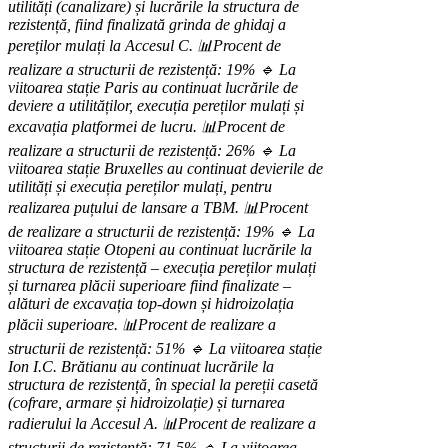
utilități (canalizare) și lucrările la structura de
rezistență, fiind finalizată grinda de ghidaj a
pereților mulați la Accesul C.
📊Procent de
realizare a structurii de rezistență: 19%
🔹 La
viitoarea stație Paris au continuat lucrările de
deviere a utilităților, execuția pereților mulați și
excavația platformei de lucru.
📊Procent de
realizare a structurii de rezistență: 26%
🔹 La
viitoarea stație Bruxelles au continuat devierile de
utilități și execuția pereților mulați, pentru
realizarea puțului de lansare a TBM.
📊Procent
de realizare a structurii de rezistență: 19%
🔹 La
viitoarea stație Otopeni au continuat lucrările la
structura de rezistență – execuția pereților mulați
și turnarea plăcii superioare fiind finalizate –
alături de excavația top-down și hidroizolația
plăcii superioare.
📊Procent de realizare a
structurii de rezistență: 51%
🔹 La viitoarea stație
Ion I.C. Brătianu au continuat lucrările la
structura de rezistență, în special la pereții casetă
(cofrare, armare și hidroizolație) și turnarea
radierului la Accesul A.
📊Procent de realizare a
structurii de rezistență: 71,5%
🔹 La viitoarea