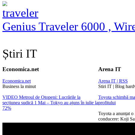
Genius Traveler 6000 , Wire
Știri IT
Economica.net
Arena IT
Economica.net
Arena IT | RSS
Business la minut
Stiri IT | Blog har
VIDEO Metroul de Otopeni: Lucrările la
Toyota schimbă ma
secțiunea sudică 1 Mai – Tokyo au ajuns în iulie la
profitului
72%
Toyota a anunțat o
conducere: Koji Sa
după doar trei ani ș
strategic, numit Chi