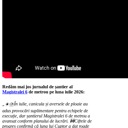
său, directorul fin
conducerea compani
moment sensibil, câ
semnificativă a pro
Articolul
Toyota s
scăderea profitului
Posted on 6 February
Redăm mai jos jurnalul de șantier al
Magistralei 6
de metrou pe luna iulie 2026:
„☀️⛈️În iulie, canicula și aversele de ploaie au
adus provocări suplimentare pentru echipele de
execuție, dar șantierul Magistralei 6 de metrou a
avansat conform planului de lucrări.
🚧Cifrele de
progres confirmă că luna lui Cuptor a dat roade