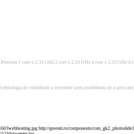
 € Procesor 1 core x 2.33 GHz 2 core x 2.33 GHz 4 core x 2.33 GHz 4 c
nd tehnologia de virtualizare a serverelor aveti posibilitatea de a avea o
31603webhosting.jpg
http://greenit.ro/components/com_gk2_photoslide
523datacenter.jpg