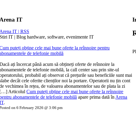
Arena IT
I
Arena IT | RSS
R
Stiri IT | Blog hardware, software, evenimente IT
Cum puteți obține cele mai bune oferte la reînnoire pentru
P
abonamentele de telefonie mobilă
Dacă ați încercat până acum să obțineți oferte de reînnoire la
abonamentele de telefonie mobilă, la call center sau prin site-ul
operatorului, probabil ați observat că prețurile sau beneficiile sunt mai
slabe decât cele oferite clienților noi la portare. Operatorii nu țin cont
de vechimea în rețea, de valoarea abonamentelor sau de plata la zi
[…] Articolul
Cum puteți obține cele mai bune oferte la reînnoire
pentru abonamentele de telefonie mobilă
apare prima dată în
Arena
IT
.
Posted on 6 February 2026 @ 3:06 pm