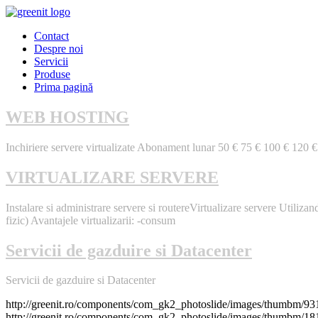
Contact
Despre noi
Servicii
Produse
Prima pagină
WEB HOSTING
Inchiriere servere virtualizate Abonament lunar 50 € 75 € 100 € 120
VIRTUALIZARE SERVERE
Instalare si administrare servere si routereVirtualizare servere Utiliza
fizic) Avantajele virtualizarii: -consum
Servicii de gazduire si Datacenter
Servicii de gazduire si Datacenter
http://greenit.ro/components/com_gk2_photoslide/images/thumbm/9
http://greenit.ro/components/com_gk2_photoslide/images/thumbm/181