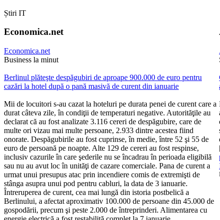
Știri IT
Economica.net
Economica.net
Business la minut
Berlinul plăteşte despăgubiri de aproape 900.000 de euro pentru
cazări la hotel după o pană masivă de curent din ianuarie
Mii de locuitori s-au cazat la hoteluri pe durata penei de curent care a
durat câteva zile, în condiţii de temperaturi negative. Autorităţile au
declarat că au fost analizate 3.116 cereri de despăgubire, care de
multe ori vizau mai multe persoane, 2.933 dintre acestea fiind
onorate. Despăgubirile au fost cuprinse, în medie, între 52 şi 55 de
euro de persoană pe noapte. Alte 129 de cereri au fost respinse,
inclusiv cazurile în care şederile nu se încadrau în perioada eligibilă
sau nu au avut loc în unităţi de cazare comerciale. Pana de curent a
urmat unui presupus atac prin incendiere comis de extremişti de
stânga asupra unui pod pentru cabluri, la data de 3 ianuarie.
Întreruperea de curent, cea mai lungă din istoria postbelică a
Berlinului, a afectat aproximativ 100.000 de persoane din 45.000 de
gospodării, precum şi peste 2.000 de întreprinderi. Alimentarea cu
energie electrică a fost restabilită complet la 7 ianuarie.